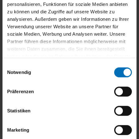
personalisieren, Funktionen für soziale Medien anbieten
Terrassendach-Konfigurator: Planen Sie
zu können und die Zugriffe auf unsere Website zu
Ihr perfektes Terrassendach!
analysieren. Außerdem geben wir Informationen zu Ihrer
Verwendung unserer Website an unsere Partner für
Passen Sie Ihre Terrassenüberdachung mit dem
soziale Medien, Werbung und Analysen weiter. Unsere
Konfigurator ganz nach Ihren Wünschen an.
Partner führen diese Informationen möglicherweise mit
Wählen Sie aus einer Vielzahl an verschiedenen
weiteren Daten zusammen, die Sie ihnen bereitgestellt
Modellen und einer breiten Auswahl an
haben oder die sie im Rahmen Ihrer Nutzung der Dienste
Zusatzausstattungen wie Heizstrahlern,
gesammelt haben.
E
Beleuchtung und Seitenelementen.
Notwendig
i
n
w
Sie erhalten schnell Ihr Angebot – starten Sie
Präferenzen
i
jetzt!
l
l
Statistiken
i
Jetzt Terrassendach konfigurieren
g
Marketing
u