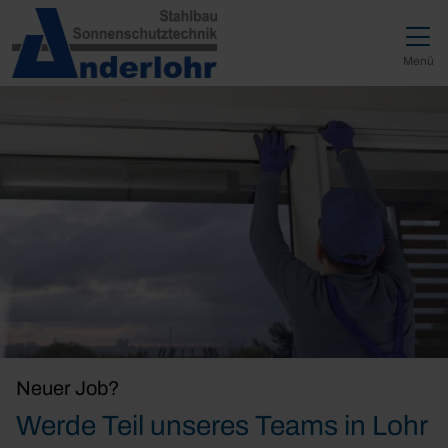
Direkt zur Top-Navigation
Direkt zur Hauptnavigation
Zum Inhalt springen
Direkt zum Footer
Hauptnavigation
Menü
Neuer Job?
Werde Teil unseres Teams in Lohr