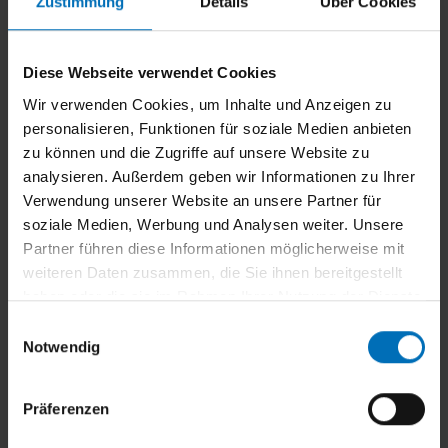
Zustimmung
Details
Über Cookies
Diese Webseite verwendet Cookies
Wir verwenden Cookies, um Inhalte und Anzeigen zu
personalisieren, Funktionen für soziale Medien anbieten
zu können und die Zugriffe auf unsere Website zu
analysieren. Außerdem geben wir Informationen zu Ihrer
Verwendung unserer Website an unsere Partner für
soziale Medien, Werbung und Analysen weiter. Unsere
Partner führen diese Informationen möglicherweise mit
weiteren Daten zusammen, die Sie ihnen bereitgestellt
haben oder die sie im Rahmen Ihrer Nutzung der Dienste
gesammelt haben.
E
Notwendig
i
Monteur/in (m/w/d)
n
w
Präferenzen
i
l