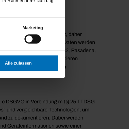
ie im Rahmen Ihrer Nutzung
Marketing
es Plugin ist selbstgehostet, daher
rem Server gespeichert. Die Daten werden
gital, LLC, 530 S Lake Ave #333, Pasadena,
ivacy-policy/
. Wir synchronisieren
Alle zulassen
 beachten Sie auch die
Google
lit. c DSGVO in Verbindung mit § 25 TTDSG
s“ und vergleichbare Technologien, um
 und zu dokumentieren. Dabei werden
und Geräteinformationen sowie einer