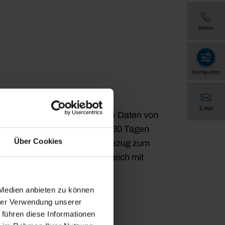
Telefon
Konfigurator
E-Mail
eren Webserver, werden diese Daten von
cht möglich. Nach spätestens 30 Tagen
Über Cookies
ht mehr möglich ist, einen Bezug zum
wecken verarbeitet; ein Abgleich mit
 Medien anbieten zu können
hrer Verwendung unserer
 führen diese Informationen