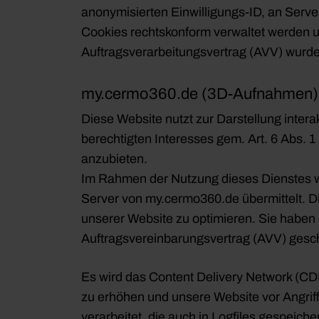
w
anonymisierten Einwilligungs-ID, an Serve
a
Cookies rechtskonform verwaltet werden 
h
Auftragsverarbeitungsvertrag (AVV) wurd
l
my.cermo360.de (3D-Aufnahmen)
Diese Website nutzt zur Darstellung inter
berechtigten Interesses gem. Art. 6 Abs. 1 
anzubieten.
Im Rahmen der Nutzung dieses Dienstes w
Server von my.cermo360.de übermittelt. Die
unserer Website zu optimieren. Sie haben 
Auftragsvereinbarungsvertrag (AVV) gesc
Es wird das Content Delivery Network (CDN)
zu erhöhen und unsere Website vor Angriff
verarbeitet, die auch in Logfiles gespeic