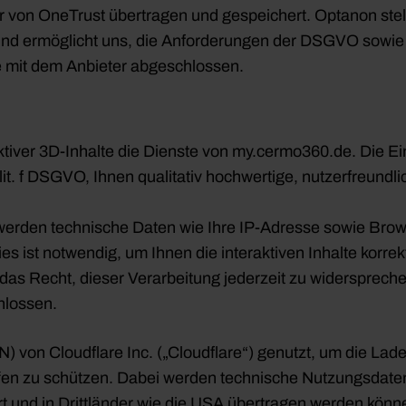
r von OneTrust übertragen und gespeichert. Optanon stell
und ermöglicht uns, die Anforderungen der DSGVO sowie
e mit dem Anbieter abgeschlossen.
aktiver 3D-Inhalte die Dienste von my.cermo360.de. Die E
lit. f DSGVO, Ihnen qualitativ hochwertige, nutzerfreundl
erden technische Daten wie Ihre IP-Adresse sowie Brow
s ist notwendig, um Ihnen die interaktiven Inhalte korre
das Recht, dieser Verarbeitung jederzeit zu widersprech
hlossen.
 von Cloudflare Inc. („Cloudflare“) genutzt, um die Ladez
en zu schützen. Dabei werden technische Nutzungsdaten (
hert und in Drittländer wie die USA übertragen werden kö