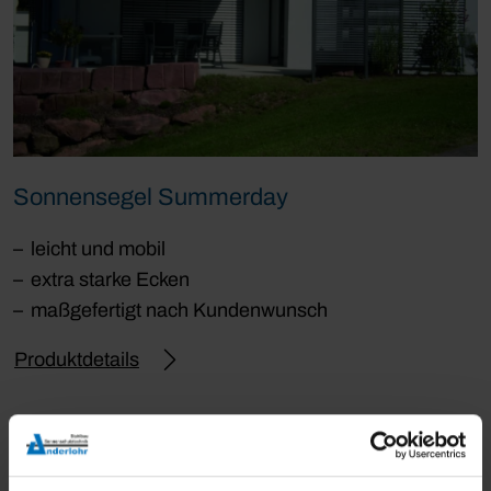
Sonnensegel Summerday
leicht und mobil
extra starke Ecken
maßgefertigt nach Kundenwunsch
Produktdetails
Vorteile unserer Sonnensegel