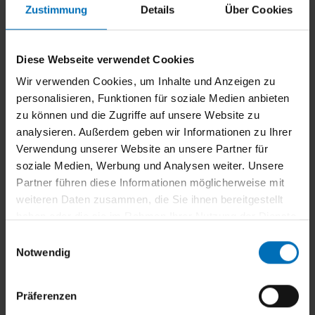
Zustimmung
Details
Über Cookies
Diese Webseite verwendet Cookies
Wir verwenden Cookies, um Inhalte und Anzeigen zu
Geeignet für große Flächen und Ecksituationen
personalisieren, Funktionen für soziale Medien anbieten
zu können und die Zugriffe auf unsere Website zu
analysieren. Außerdem geben wir Informationen zu Ihrer
Verwendung unserer Website an unsere Partner für
soziale Medien, Werbung und Analysen weiter. Unsere
Partner führen diese Informationen möglicherweise mit
weiteren Daten zusammen, die Sie ihnen bereitgestellt
Vielfältige Stoff- & Farbwahl
haben oder die sie im Rahmen Ihrer Nutzung der Dienste
gesammelt haben.
E
Notwendig
i
n
w
Präferenzen
i