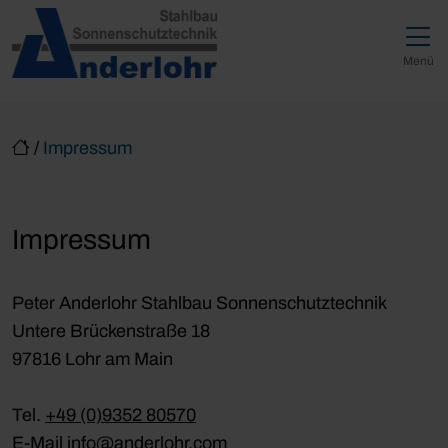
Direkt zur Top-Navigation
Direkt zur Hauptnavigation
Zum Inhalt springen
Direkt zum Footer
Hauptnavigation
Menü
/
Impressum
Impressum
Peter Anderlohr Stahlbau Sonnenschutztechnik
Untere Brückenstraße 18
97816 Lohr am Main
Tel.
+49 (0)9352 80570
E-Mail
info@anderlohr.com