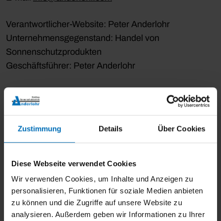
Verantwortlicher-Website: Peter Anderlohr
Unternehmensgegenstand: Handel von
Sonnenschutzprodukten
Geschäftsführer: Peter Anderlohr
USt-IdNr.: DE133115041
W-IdNr.: DE133115041-00001
Zustimmung
Details
Über Cookies
Realisiert von:
Diese Webseite verwendet Cookies
KIM Krick Interactive Media GmbH + Co. KG |
Wir verwenden Cookies, um Inhalte und Anzeigen zu
www.krick.com
personalisieren, Funktionen für soziale Medien anbieten
zu können und die Zugriffe auf unsere Website zu
Alle Rechte vorbehalten. Die auf der Website
analysieren. Außerdem geben wir Informationen zu Ihrer
verwendeten Texte, Bilder, Grafiken, Dateien usw.