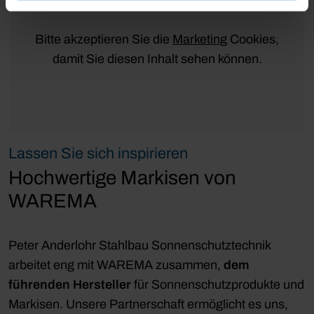
Bitte akzeptieren Sie die
Marketing
Cookies,
damit Sie diesen Inhalt sehen können.
Lassen Sie sich inspirieren
Hochwertige Markisen von
WAREMA
Peter Anderlohr Stahlbau Sonnenschutztechnik
arbeitet eng mit WAREMA zusammen,
dem
führenden Hersteller
für Sonnenschutzprodukte und
Markisen. Unsere Partnerschaft ermöglicht es uns,