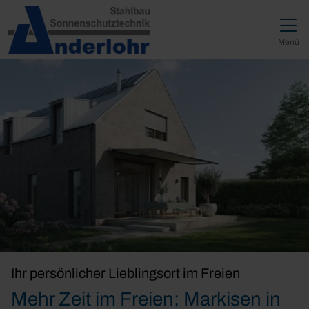
Direkt zur Top-Navigation
Direkt zur Hauptnavigation
Zum Inhalt springen
Direkt zum Footer
Hauptnavigation
Menü
Ihr persönlicher Lieblingsort im Freien
Mehr Zeit im Freien: Markisen in