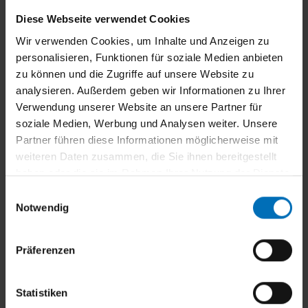
Diese Webseite verwendet Cookies
Wir verwenden Cookies, um Inhalte und Anzeigen zu
personalisieren, Funktionen für soziale Medien anbieten
zu können und die Zugriffe auf unsere Website zu
analysieren. Außerdem geben wir Informationen zu Ihrer
Hochwertigkeit und
Verwendung unserer Website an unsere Partner für
soziale Medien, Werbung und Analysen weiter. Unsere
Beständigkeit Ihres
Partner führen diese Informationen möglicherweise mit
Terrassendaches in Gemünden
weiteren Daten zusammen, die Sie ihnen bereitgestellt
haben oder die sie im Rahmen Ihrer Nutzung der Dienste
gesammelt haben.
E
Als Material für unsere Terrassendächer wählen
Notwendig
i
wir Aluminium, da es sich durch seine
n
Langlebigkeit, Witterungsbeständigkeit und
w
Präferenzen
Pflegeleichtigkeit auszeichnet. Wir legen bei jedem
i
Terrassendach in Gemünden größten Wert auf
l
Perfektion, daher wird jedes Dach präzise
l
Statistiken