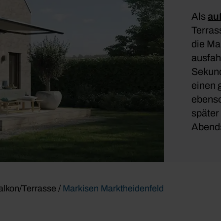
Als
au
Terras
die Ma
ausfah
Sekund
einen 
ebenso
später
Abends
lkon/Terrasse
/
Markisen Marktheidenfeld