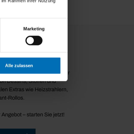
ie im Rahmen Ihrer Nutzung
Marketing
urator: Gestalten Sie
rkise!
ise mit dem Konfigurator
Alle zulassen
schen an. Wählen Sie aus der
von Dessins, Stoffen und
len Extras wie Heizstrahlern,
nt-Rollos.
r Angebot – starten Sie jetzt!