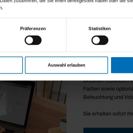
 Daten zusammen, die Sie ihnen bereitgestellt haben oder die s
n.
Präferenzen
Statistiken
Markisen-Konfig
Ihre perfekte Ma
Passen Sie Ihre Mark
Auswahl erlauben
ganz nach Ihren Wün
aktuellen Kollektion 
Farben sowie optiona
Beleuchtung und Vola
Sie erhalten sofort Ih