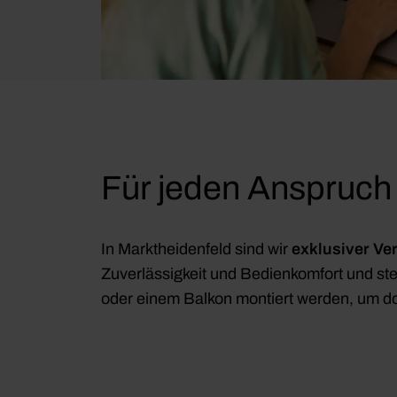
w
a
h
l
Für jeden Anspruch
In Marktheidenfeld sind wir
exklusiver Ve
Zuverlässigkeit und Bedienkomfort und ste
oder einem Balkon montiert werden, um do