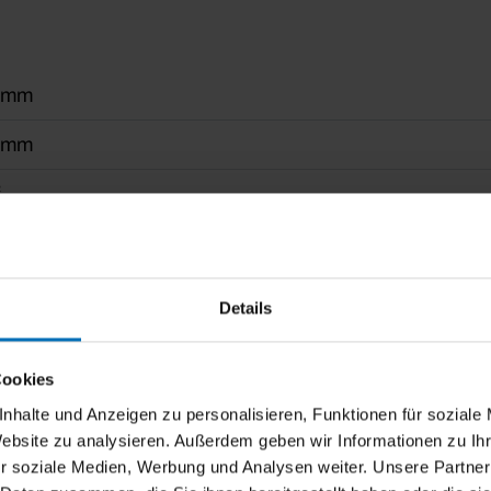
 mm
 mm
²
ar bis zu 135°
Funkmotor
Details
rbeschichtet gem. WAREMA Farbwelt, Oberflächenqualitä
Cookies
stehend, Wandanbindung
nhalte und Anzeigen zu personalisieren, Funktionen für soziale
Website zu analysieren. Außerdem geben wir Informationen zu I
r soziale Medien, Werbung und Analysen weiter. Unsere Partner