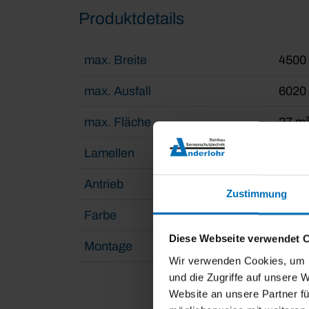
Produktdetails
max. Breite
4500
max. Ausfall
6020
max. Fläche
27 m
Lamellen
Drehb
Antrieb
WMS 
Zustimmung
Farbe
Pulve
Diese Webseite verwendet 
Montage
Frei
Wir verwenden Cookies, um I
und die Zugriffe auf unsere 
Website an unsere Partner fü