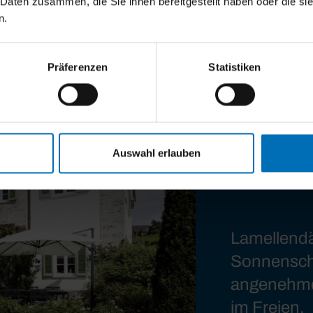
 Daten zusammen, die Sie ihnen bereitgestellt haben oder die s
n.
Präferenzen
Statistiken
Auswahl erlauben
Lamellendä
Sonnenschu
angenehme
im Freien.