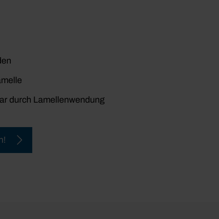
den
amelle
rbar durch Lamellenwendung
n!