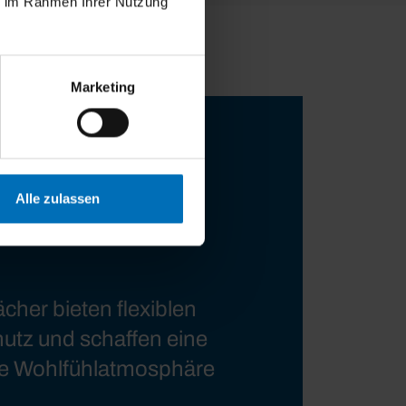
ie im Rahmen Ihrer Nutzung
Marketing
Alle zulassen
cher bieten flexiblen
tz und schaffen eine
 Wohlfühlatmosphäre