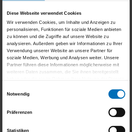
Diese Webseite verwendet Cookies
Wir verwenden Cookies, um Inhalte und Anzeigen zu
personalisieren, Funktionen für soziale Medien anbieten
zu können und die Zugriffe auf unsere Website zu
analysieren. Außerdem geben wir Informationen zu Ihrer
Verwendung unserer Website an unsere Partner für
soziale Medien, Werbung und Analysen weiter. Unsere
Partner führen diese Informationen möglicherweise mit
weiteren Daten zusammen, die Sie ihnen bereitgestellt
haben oder die sie im Rahmen Ihrer Nutzung der Dienste
Insektenschutz hält lästige Tiere fern und
gesammelt haben.
E
Notwendig
sorgt gleichzeitig für frische Luft und ein
i
n
angenehmes Raumklima.
w
Präferenzen
i
l
l
Statistiken