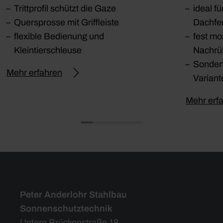
Trittprofil schützt die Gaze
ideal f
Quersprosse mit Griffleiste
Dachfe
flexible Bedienung und
fest mo
Kleintierschleuse
Nachrü
Sonder
Mehr erfahren
Variant
Mehr erf
Peter Anderlohr Stahlbau
Sonnenschutztechnik
Untere Brückenstraße 18