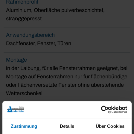
Rahmenprofil
Aluminium, Oberfläche pulverbeschichtet,
stranggepresst
Anwendungsbereich
Dachfenster, Fenster, Türen
Montage
in der Laibung, für alle Fensterrahmen geeignet, bei
Montage auf Fensterrahmen nur für flächenbündige
oder flächenversetzte Fenster ohne überstehende
Wetterschenkel
Zustimmung
Details
Über Cookies