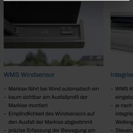
WMS Windsensor
Integri
Markise fährt bei Wind automatisch ein
WMS Ko
kaum sichtbar am Ausfallprofil der
eingeb
Markise montiert
je nach
Empfindlichkeit des Windsensors auf
integri
den Ausfall der Markise abgestimmt
Wellen
präzise Erfassung der Bewegung am
Steueru