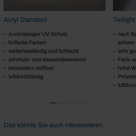
Acryl Standard
Twilight
zuverlässiger UV-Schutz
nach Ba
brillante Farben
schwer
wetterbeständig und lichtecht
sehr gu
schmutz- und wasserabweisend
Farb- u
besonders reißfest
hohe We
luftdurchlässig
Polyes
luftdur
Das könnte Sie auch interessieren