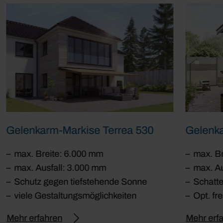
Gelenkarm-Markise Terrea 530
Gelenka
max. Breite: 6.000 mm
max. Br
max. Ausfall: 3.000 mm
max. Au
Schutz gegen tiefstehende Sonne
Schatte
viele Gestaltungsmöglichkeiten
Opt. fr
Mehr erfahren
Mehr erf