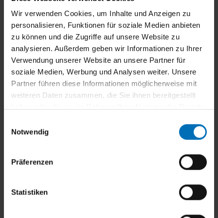
Markisen / Terrassendach konfigurieren
Wir verwenden Cookies, um Inhalte und Anzeigen zu
personalisieren, Funktionen für soziale Medien anbieten
zu können und die Zugriffe auf unsere Website zu
Konfigurieren Sie Ihr Wunschprodukt im
Outdoor
analysieren. Außerdem geben wir Informationen zu Ihrer
Living Bereich
und erhalten Sie ein unverbindliches
Verwendung unserer Website an unsere Partner für
Angebot.
soziale Medien, Werbung und Analysen weiter. Unsere
Partner führen diese Informationen möglicherweise mit
weiteren Daten zusammen, die Sie ihnen bereitgestellt
haben oder die sie im Rahmen Ihrer Nutzung der Dienste
gesammelt haben.
E
Notwendig
i
n
w
Präferenzen
i
l
l
Statistiken
i
g