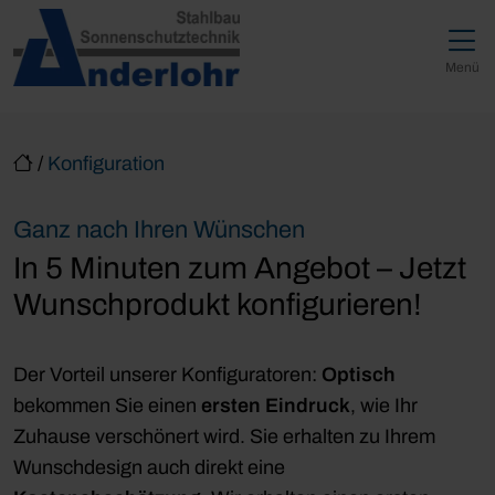
Direkt zur Top-Navigation
Direkt zur Hauptnavigation
Zum Inhalt springen
Direkt zum Footer
Hauptnavigation
Menü
/
Konfiguration
Ganz nach Ihren Wünschen
In 5 Minuten zum Angebot – Jetzt
Wunschprodukt konfigurieren!
Der Vorteil unserer Konfiguratoren:
Optisch
bekommen Sie einen
ersten Eindruck
, wie Ihr
Zuhause verschönert wird. Sie erhalten zu Ihrem
Wunschdesign auch direkt eine